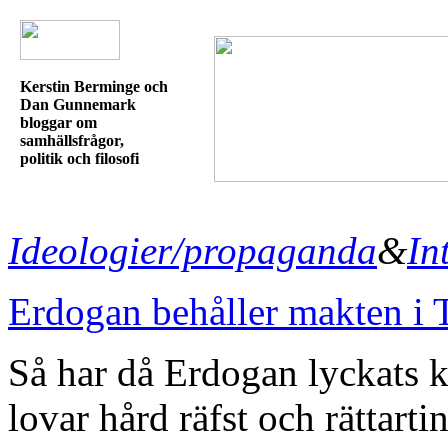
Kerstin Berminge och
Dan Gunnemark
bloggar om
samhällsfrågor,
politik och filosofi
Ideologier/propaganda
&
In
Erdogan behåller makten i 
Så har då Erdogan lyckats k
lovar hård räfst och rättart