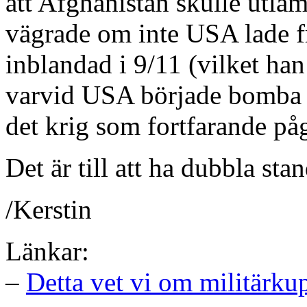
att Afghanistan skulle utl
vägrade om inte USA lade fr
inblandad i 9/11 (vilket han
varvid USA började bomba 
det krig som fortfarande påg
Det är till att ha dubbla st
/Kerstin
Länkar:
–
Detta vet vi om militärk