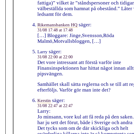
fattiga)” vilket är ”ståndspersoner och tidiga
välbeställda som hamnat på obestånd.” Låter 
ledsamt för dem.
säger:
Rikemansbanken HQ
31/08 17:48 at 17:48
[…] Bloggare: Jinge,Svensson,Röda
Malmö,Motvallsbloggen, […]
säger:
Larry
31/08 22:00 at 22:00
Det vore intressant att förstå varför inte
Finansinspektionen har hittat något innan allt
pipsvängen.
Samhället skall sätta reglerna och se till att r
efterföljs. Varför gör man inte det?
säger:
Kerstin
31/08 22:47 at 22:47
Larry:
Jo minsann, vore kul att få reda på den saken
har ju sett det förut, både i Sverige och andra 
Det tycks som om de där skickliga och helt
ovärderliga killarna inte är så kompetenta so