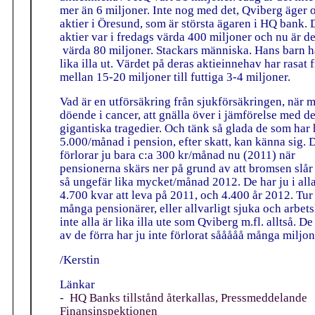
mer än 6 miljoner. Inte nog med det, Qviberg äger 
aktier i Öresund, som är största ägaren i HQ bank. 
aktier var i fredags värda 400 miljoner och nu är d
värda 80 miljoner. Stackars människa. Hans barn h
lika illa ut. Värdet på deras aktieinnehav har rasat 
mellan 15-20 miljoner till futtiga 3-4 miljoner.
Vad är en utförsäkring från sjukförsäkringen, när 
döende i cancer, att gnälla över i jämförelse med d
gigantiska tragedier. Och tänk så glada de som har 
5.000/månad i pension, efter skatt, kan känna sig. 
förlorar ju bara c:a 300 kr/månad nu (2011) när
pensionerna skärs ner på grund av att bromsen slår t
så ungefär lika mycket/månad 2012. De har ju i alla
4.700 kvar att leva på 2011, och 4.400 år 2012. Tur 
många pensionärer, eller allvarligt sjuka och arbets
inte alla är lika illa ute som Qviberg m.fl. alltså. De
av de förra har ju inte förlorat sååååå många miljon
/Kerstin
Länkar
- HQ Banks tillstånd återkallas, Pressmeddelande
Finansinspektionen