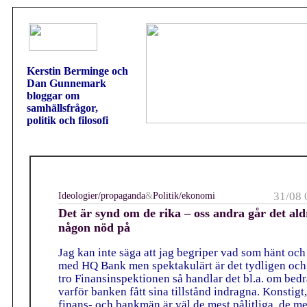
Kerstin Berminge och
Dan Gunnemark
bloggar om
samhällsfrågor,
politik och filosofi
Ideologier/propaganda
&
Politik/ekonomi
31/08 
Det är synd om de rika – oss andra går det ald
någon nöd på
Jag kan inte säga att jag begriper vad som hänt oc
med HQ Bank men spektakulärt är det tydligen och
tro Finansinspektionen så handlar det bl.a. om bedr
varför banken fått sina tillstånd indragna. Konstigt,
finans- och bankmän är väl de mest pålitliga, de me