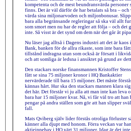
kompetenta och de mest beundransvärda personer
finns. Det är väl därför de har betalats så bra – och 
värda sina miljonarvoden och miljonbonusar. Slipp
bara alla begränsande regleringar så ska väl allt fu
som smort men nu har de regler att följa – och det 
inte. Så visst är det synd om dem när det går åt pipa
Nu läser jag alltså i Dagens industri att det är kaos
Bank, banken för de allra rikaste, som inte bara fått
tillstånd indragna utan som också är försatt i likvid
och att somliga är ledsna i ansiktet på grund av dett
Den stackars norske finansmannen Kristoffer Stens
fått se sina 75 miljoner kronor i HQ Bankaktier
nervärderade till bara 15 miljoner. Det måste förstå
kännas hårt. Hur ska den stackars mannen klara sig
det här. Det förstår vi ju alla att man inte kan leva
bara har 15 miljoner kvar. Nå, vi får väl tro att han h
pengar på andra ställen som gör att han slipper svält
fall.
Mats Qviberg själv lider förstås otroliga förluster s
känner alla djupt med honom. Förra veckan var ha
aktieinnehav i HQ värt 31 miljoner. Idag är det inte