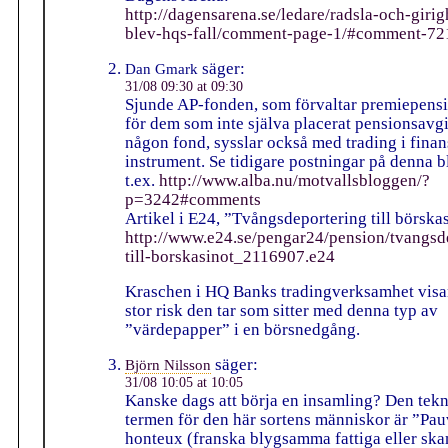
http://dagensarena.se/ledare/radsla-och-girig
blev-hqs-fall/comment-page-1/#comment-72
säger:
Dan Gmark
31/08 09:30 at 09:30
Sjunde AP-fonden, som förvaltar premiepens
för dem som inte själva placerat pensionsavgi
någon fond, sysslar också med trading i finan
instrument. Se tidigare postningar på denna b
t.ex.
http://www.alba.nu/motvallsbloggen/?
p=3242#comments
Artikel i E24, ”Tvångsdeportering till börska
http://www.e24.se/pengar24/pension/tvangsd
till-borskasinot_2116907.e24
Kraschen i HQ Banks tradingverksamhet visa
stor risk den tar som sitter med denna typ av
”värdepapper” i en börsnedgång.
säger:
Björn Nilsson
31/08 10:05 at 10:05
Kanske dags att börja en insamling? Den tek
termen för den här sortens människor är ”Pau
honteux (franska blygsamma fattiga eller sk