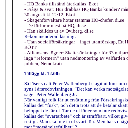
-
HQ Banks tillstånd återkallas, Ekot
-
Fråga & svar: Hur drabbas HQ Banks kunder?
må
30 augusti kl 12:12, Ekot
-
Skagenförvaltare hotar stämma HQ-chefer, di.se
-
De förlorar mest på HQ
, di.se
-
Han skälldes ut av Qviberg, di.se
Rekommenderad läsning:
- Utan socialförsäkringar – inget utanförskap, Ett H
RÖTT
- Alliansens lögner: Skattesänkningar för 33 miljar
inga ”reformern” utan nedmontering av välfärden 
jobben, Nemokrati
Tillägg kl. 12.00:
Så läser vi att Peter Wallenberg Jr tagit ut lön som i
syns i årsredovisningen. ”Det kan verka motsägelse
säger Peter Wallenberg Jr.
När vanligt folk får ut ersättning från Försäkrings
kallas det ”fusk”, och detta trots att de betalar skat
beloppet de får ut. Tar de ut löner som inte redovis
kallas det ”svartarbete” och är straffbart, vilket giv
riktigt. Man ska inte ta ut svart lön. Men har vi någ
mot ”motsägelsefullhet” ?