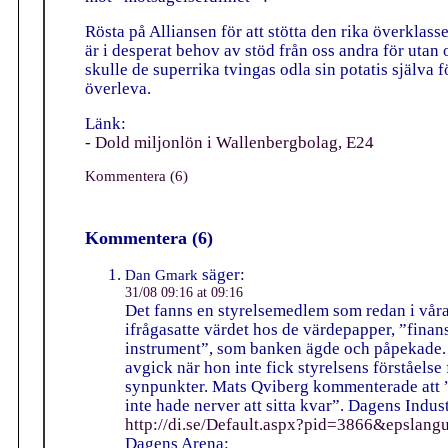
Rösta på Alliansen för att stötta den rika överklass
är i desperat behov av stöd från oss andra för utan 
skulle de superrika tvingas odla sin potatis själva fö
överleva.
Länk:
- Dold miljonlön i Wallenbergbolag, E24
Kommentera (6)
Kommentera (6)
säger:
Dan Gmark
31/08 09:16 at 09:16
Det fanns en styrelsemedlem som redan i vår
ifrågasatte värdet hos de värdepapper, ”finans
instrument”, som banken ägde och påpekade
avgick när hon inte fick styrelsens förståelse 
synpunkter. Mats Qviberg kommenterade att
inte hade nerver att sitta kvar”. Dagens Indust
http://di.se/Default.aspx?pid=3866&epslang
Dagens Arena: