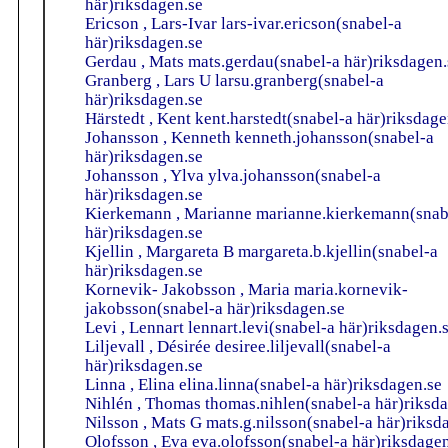
här)riksdagen.se
Ericson , Lars-Ivar lars-ivar.ericson(snabel-a
här)riksdagen.se
Gerdau , Mats mats.gerdau(snabel-a här)riksdagen.
Granberg , Lars U larsu.granberg(snabel-a
här)riksdagen.se
Härstedt , Kent kent.harstedt(snabel-a här)riksdage
Johansson , Kenneth kenneth.johansson(snabel-a
här)riksdagen.se
Johansson , Ylva ylva.johansson(snabel-a
här)riksdagen.se
Kierkemann , Marianne marianne.kierkemann(snab
här)riksdagen.se
Kjellin , Margareta B margareta.b.kjellin(snabel-a
här)riksdagen.se
Kornevik- Jakobsson , Maria maria.kornevik-
jakobsson(snabel-a här)riksdagen.se
Levi , Lennart lennart.levi(snabel-a här)riksdagen.
Liljevall , Désirée desiree.liljevall(snabel-a
här)riksdagen.se
Linna , Elina elina.linna(snabel-a här)riksdagen.se
Nihlén , Thomas thomas.nihlen(snabel-a här)riksd
Nilsson , Mats G mats.g.nilsson(snabel-a här)riksd
Olofsson , Eva eva.olofsson(snabel-a här)riksdage