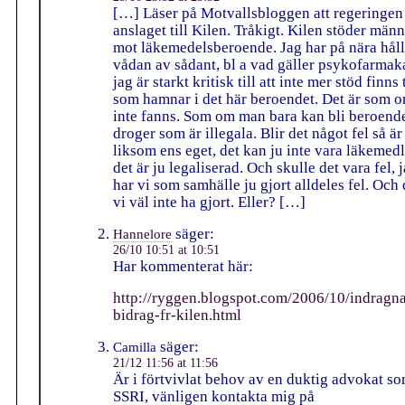
[…] Läser på Motvallsbloggen att regeringen 
anslaget till Kilen. Tråkigt. Kilen stöder män
mot läkemedelsberoende. Jag har på nära håll
vådan av sådant, bl a vad gäller psykofarmak
jag är starkt kritisk till att inte mer stöd finns
som hamnar i det här beroendet. Det är som o
inte fanns. Som om man bara kan bli beroend
droger som är illegala. Blir det något fel så är
liksom ens eget, det kan ju inte vara läkemedl
det är ju legaliserad. Och skulle det vara fel, 
har vi som samhälle ju gjort alldeles fel. Och
vi väl inte ha gjort. Eller? […]
säger:
Hannelore
26/10 10:51 at 10:51
Har kommenterat här:
http://ryggen.blogspot.com/2006/10/indragn
bidrag-fr-kilen.html
säger:
Camilla
21/12 11:56 at 11:56
Är i förtvivlat behov av en duktig advokat s
SSRI, vänligen kontakta mig på