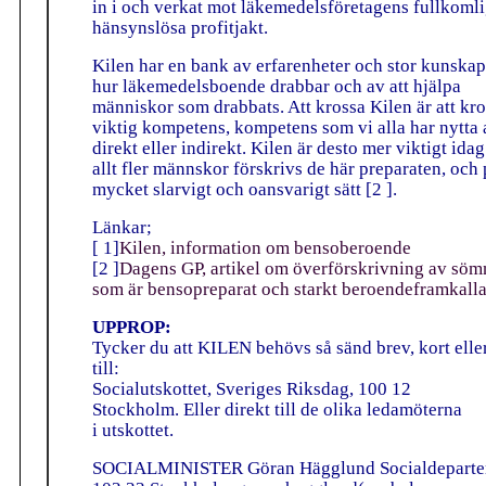
in i och verkat mot läkemedelsföretagens fullkomli
hänsynslösa profitjakt.
Kilen har en bank av erfarenheter och stor kunska
hur läkemedelsboende drabbar och av att hjälpa
människor som drabbats. Att krossa Kilen är att kr
viktig kompetens, kompetens som vi alla har nytta 
direkt eller indirekt. Kilen är desto mer viktigt ida
allt fler männskor förskrivs de här preparaten, och 
mycket slarvigt och oansvarigt sätt [2 ].
Länkar;
[ 1]
Kilen, information om bensoberoende
[2 ]
Dagens GP, artikel om överförskrivning av sö
som är bensopreparat och starkt beroendeframkall
UPPROP:
Tycker du att KILEN behövs så sänd brev, kort elle
till:
Socialutskottet, Sveriges Riksdag, 100 12
Stockholm. Eller direkt till de olika ledamöterna
i utskottet.
SOCIALMINISTER Göran Hägglund Socialdeparte