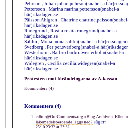
Pehrson , Johan johan.pehrson(snabel-a här)riksda
Pettersson , Marina marina.pettersson(snabel-a
här)riksdagen.se
Pålsson Ahlgren , Chatrine chatrine.palsson(snabel
här)riksdagen.se
Runegrund , Rosita rosita.runegrund(snabel-a
här)riksdagen.se
Sahlin , Mona mona.sahlin(snabel-a här)riksdagen.
Svedberg , Per per.svedberg(snabel-a här)riksdage
Westerholm , Barbro barbro.westerholm(snabel-a
här)riksdagen.se
Widegren , Cecilia cecilia.widegren(snabel-a
här)riksdagen.se
Protestera mot förändringarna av A-kassan
Kommentera (4)
Kommentera (4)
editor@OurComments.org »Blog Archive » Kilen 
säger:
läkemedelsberoende läggs ned?
25/10 23:32 at 23:32