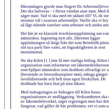
Häromdagen gjorde man fingret för Arbetsmiljöver
Det ska halveras – i första vändan anar man. Med d
säger man: Vad vi ska med ett sådant till? Vi, de ste
struntar väl i oxarnas arbetsmiljö. Varför ska vi br
så lågt stående varelser som arbetare och andra ans
Det här är en klassisk överklassuppfattning om van
människor. Ingenting nytt alls. Däremot ligger
uppfattningen så långt från det som Reinfeldt påst
sitt nya parti före valet, att lögnaktigheten är rent
monumental.
Nu ska Kilen [1 ] inte få mer statliga bidrag. Kilen 
organisation som informerar om läkemedelsberoen
som hjälper människor som drabbats allvarligt av 
(beroende av bensodiazepiner mm), många gånger 
invalidiserande och helt utan egen förskyllan. De
drabbade har bara litat på sina läkare.
Med indragningen av bidragen till Kilen hotas
organisationen av nedläggning. Verksamheten ska 
av läkemedelsverket, säger regeringen men hur det
fungerar, vad gäller de här problemen, vet vi som sa