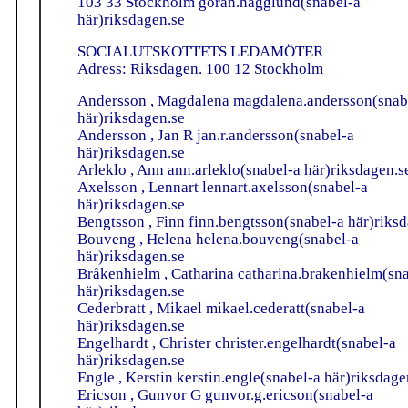
103 33 Stockholm goran.hagglund(snabel-a
här)riksdagen.se
SOCIALUTSKOTTETS LEDAMÖTER
Adress: Riksdagen. 100 12 Stockholm
Andersson , Magdalena magdalena.andersson(snab
här)riksdagen.se
Andersson , Jan R jan.r.andersson(snabel-a
här)riksdagen.se
Arleklo , Ann ann.arleklo(snabel-a här)riksdagen.s
Axelsson , Lennart lennart.axelsson(snabel-a
här)riksdagen.se
Bengtsson , Finn finn.bengtsson(snabel-a här)riks
Bouveng , Helena helena.bouveng(snabel-a
här)riksdagen.se
Bråkenhielm , Catharina catharina.brakenhielm(sn
här)riksdagen.se
Cederbratt , Mikael mikael.cederatt(snabel-a
här)riksdagen.se
Engelhardt , Christer christer.engelhardt(snabel-a
här)riksdagen.se
Engle , Kerstin kerstin.engle(snabel-a här)riksdage
Ericson , Gunvor G gunvor.g.ericson(snabel-a