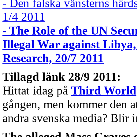
- Den falska vänsterns härd
1/4 2011
- The Role of the UN Secu
Illegal War against Liby
Research, 20/7 2011
Tillagd länk 28/9 2011:
Hittat idag på
Third World
gången, men kommer den att
andra svenska media? Blir in
The alleged Mass Graves 