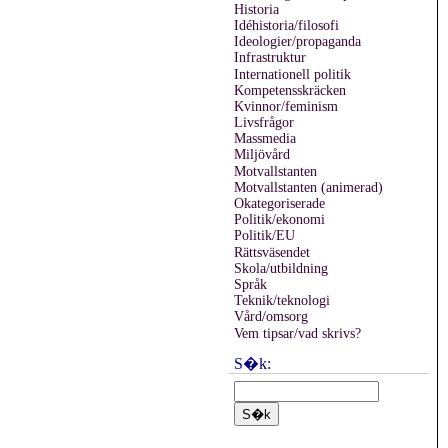
Historia
Idéhistoria/filosofi
Ideologier/propaganda
Infrastruktur
Internationell politik
Kompetensskräcken
Kvinnor/feminism
Livsfrågor
Massmedia
Miljövård
Motvallstanten
Motvallstanten (animerad)
Okategoriserade
Politik/ekonomi
Politik/EU
Rättsväsendet
Skola/utbildning
Språk
Teknik/teknologi
Vård/omsorg
Vem tipsar/vad skrivs?
S�k: