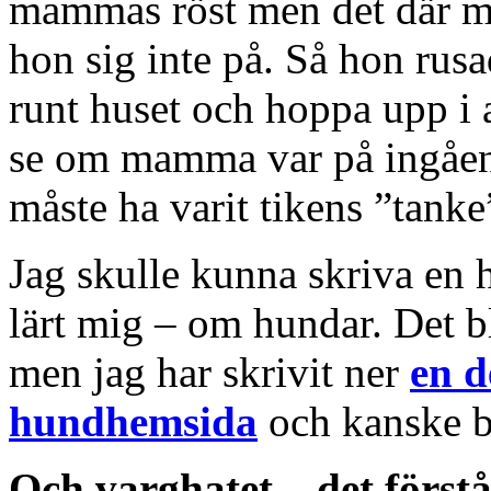
mammas röst men det där m
hon sig inte på. Så hon rusa
runt huset och hoppa upp i a
se om mamma var på ingåen
måste ha varit tikens ”tanke
Jag skulle kunna skriva en
lärt mig – om hundar. Det bl
men jag har skrivit ner
en d
hundhemsida
och kanske bl
Och varghatet – det förstå