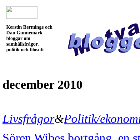
Kerstin Berminge och
Dan Gunnemark
bloggar om
samhällsfrågor,
politik och filosofi
december 2010
Livsfrågor
&
Politik/ekonom
Sören Wibes bortgång, en sto