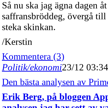
Så nu ska jag ägna dagen åt 
saffransbröddeg, övergå till
steka skinkan.
/Kerstin
Kommentera (3)
Politik/ekonomi
23/12 03:3
Den bästa analysen av Prim
Erik Berg, på bloggen Ap
analysen jag har sett av v