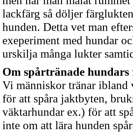
men har man målat rummet s
lackfärg så döljer färglukte
hunden. Detta vet man efte
exeperiment med hundar och
urskilja många lukter samtid
Om spårtränade hundars
Vi människor tränar ibland 
för att spåra jaktbyten, br
väktarhundar ex.) för att s
inte om att lära hunden spår