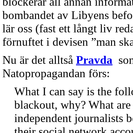
blockerar all annan informat
bombandet av Libyens befol
lär oss (fast ett långt liv re
förnuftet i devisen ”man ska
Nu är det alltså
Pravda
som
Natopropagandan förs:
What I can say is the fo
blackout, why? What are
independent journalists 
their social network acc