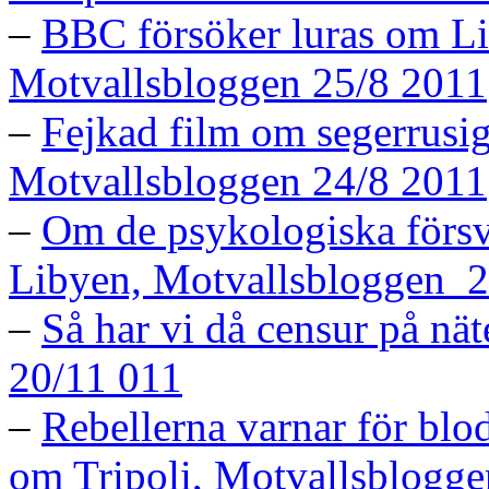
–
BBC försöker luras om Li
Motvallsbloggen 25/8 2011
–
Fejkad film om segerrusig
Motvallsbloggen 24/8 2011
–
Om de psykologiska försv
Libyen, Motvallsbloggen 2
–
Så har vi då censur på nä
20/11 011
–
Rebellerna varnar för blo
om Tripoli, Motvallsblogge