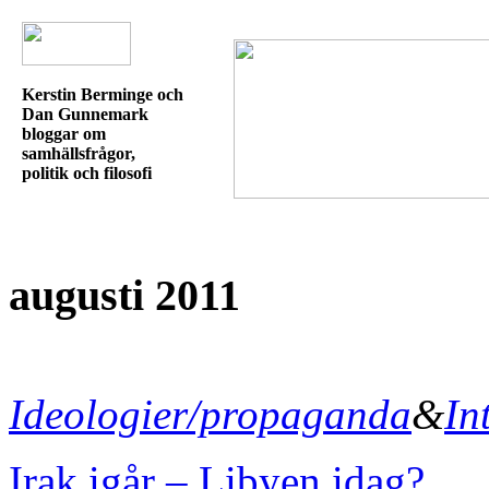
Kerstin Berminge och
Dan Gunnemark
bloggar om
samhällsfrågor,
politik och filosofi
augusti 2011
Ideologier/propaganda
&
In
Irak igår – Libyen idag?