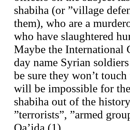
shabiha (or ”village defe
them), who are a murdero
who have slaughtered hun
Maybe the International 
day name Syrian soldiers
be sure they won’t touch 
will be impossible for th
shabiha out of the history
”terrorists”, ”armed grou
Qa’ida.(1)