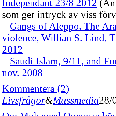
Independant 23/8 2012
(Änn
som ger intryck av viss förv
–
Gangs of Aleppo. The Ara
violence, Willian S. Lind,
2012
–
Saudi Islam, 9/11, and F
nov. 2008
Kommentera (2)
Livsfrågor
&
Massmedia
28/
Om Mohamed Omars avbön, s