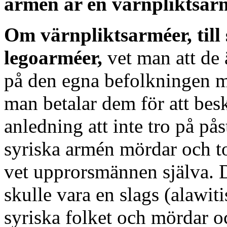
armén är en värnpliktsar
Om värnpliktsarméer, till 
legoarméer,
vet man att de ä
på den egna befolkningen m
man betalar dem för att besk
anledning att inte tro på p
syriska armén mördar och to
vet upprorsmännen själva. 
skulle vara en slags (alawiti
syriska folket och mördar oc