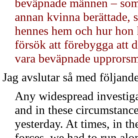
beväpnade männen – som 
annan kvinna berättade, s
hennes hem och hur hon k
försök att förebygga att 
vara beväpnade upprorsmä
Jag avslutar så med följande 
Any widespread investigat
and in these circumstance
yesterday. At times, in 
forces, we had to run alo