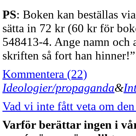
PS
: Boken kan beställas 
sätta in 72 kr (60 kr för bo
548413-4. Ange namn och ad
skriften så fort han hinner!”
Kommentera (22)
Ideologier/propaganda
&
In
Vad vi inte fått veta om de
Varför berättar ingen i vå